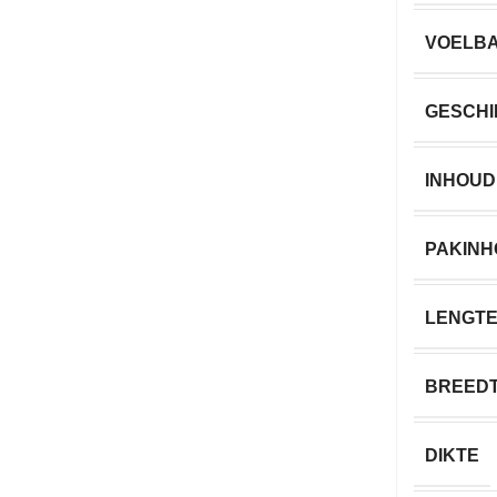
VOELB
GESCHI
INHOUD
PAKIN
LENGT
BREED
DIKTE