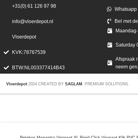
+31(0) 61 126 97 98
Whatsapp 
Bel met de
info@vloerdepot.nl
Maandag- 
Vloerdepot
Saturday 
KVK:78767539
Afspraak m
neem geru
BTW:NL003377414B43
Vloerdepot
2024 CREATED BY
SAGLAM
. PREMIUM SOLUTIONS.
Belakos Monastro Visgraat XL Rigid Click Visgraat Klik P