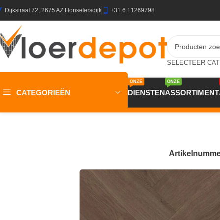
Dijkstraat 72, 2675 AZ Honselersdijk
+31 6 11269798
ONZE
ONZE
CATEGORIEËN
DIENSTEN
ASSORTIMENT
Home
/
Winkel
/
Vloeren
/
PVC Vloeren
/
Belakos Monastro Vis
Artikelnumme