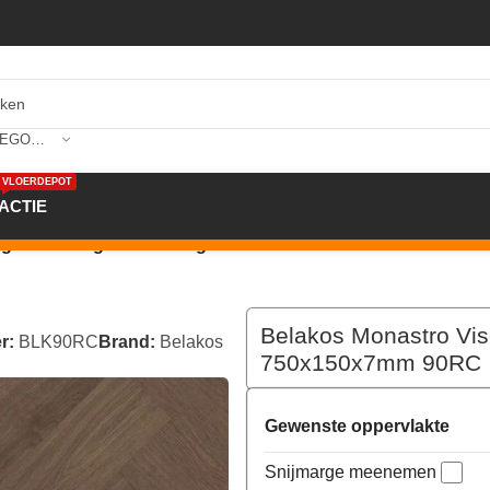
SELECTEER CATEGORIE
VLOERDEPOT
ACTIE
graat XL Rigid Click Visgraat Klik PVC Bruin 750x150x7m
Belakos Monastro Visg
r:
BLK90RC
Brand:
Belakos
750x150x7mm 90RC
Gewenste oppervlakte
Snijmarge meenemen