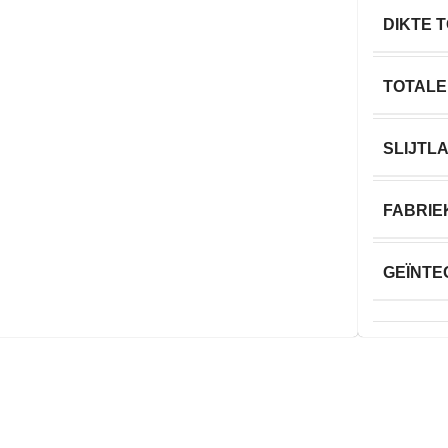
DIKTE 
TOTALE
SLIJTL
FABRIE
GEÏNT