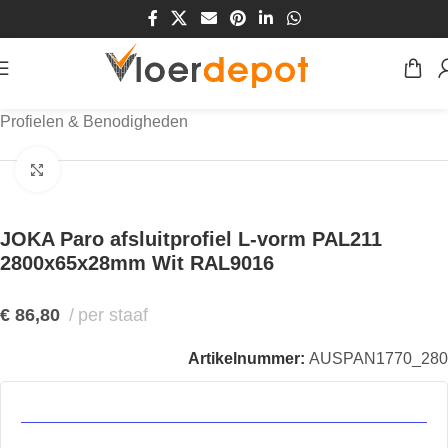
Home
/
Winkel
/
Wanden
/
Wandpanelen
/
Profielen & Benodigheden
Klik om te vergroten
JOKA Paro afsluitprofiel L-vorm PAL211
2800x65x28mm Wit RAL9016
€
86,80
per staaf
Artikelnummer:
AUSPAN1770_280