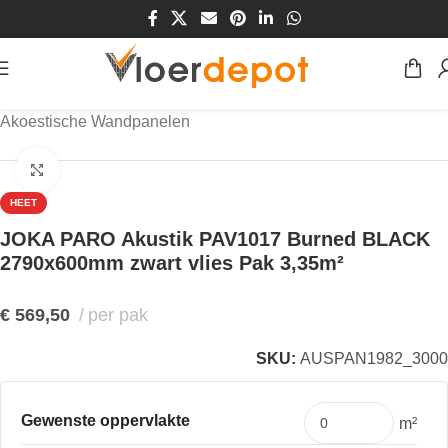
Home
/
Winkel
/
Wanden
/
Wandpanelen
/
Akoestische Wandpanelen
Klik om te vergroten
HEET
JOKA PARO Akustik PAV1017 Burned BLACK
2790x600mm zwart vlies Pak 3,35m²
€
569,50
per pak
SKU:
AUSPAN1982_3000
Gewenste oppervlakte
m²