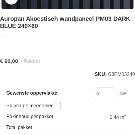
Auropan Akoestisch wandpaneel PM03 DARK
BLUE 240×60
€
92,00
Pakket
SKU:
G3PM03240
Gewenste oppervlakte
m²
Snijmarge meenemen
Pakinhoud per pakket
1.44 m²
Total pakket