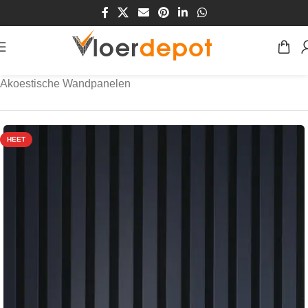
Home
/
Winkel
/
Wanden
/
Wandpanelen
/
Akoestische Wandpanelen
HEET