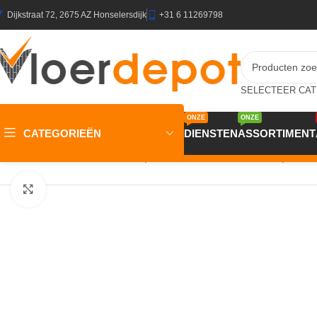
Dijkstraat 72, 2675 AZ Honselersdijk
+31 6 11269798
ONZE
ONZE
CATEGORIEËN
DIENSTEN
ASSORTIMENT
Home
/
Winkel
/
Wanden
/
Wandpanelen
/
Akoestische Wandpanele
Klik om te vergroten