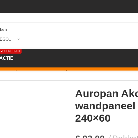
SELECTEER CATEGORIE
VLOERDEPOT
ACTIE
n
/
Auropan Akoestisch wandpaneel ME01 ENZELIA 240×60
Auropan Ako
wandpaneel
240×60