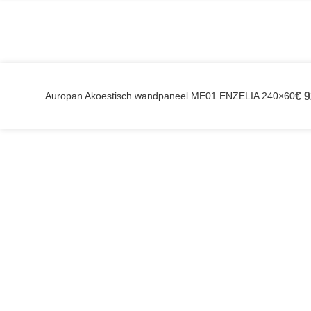
Auropan Akoestisch wandpaneel ME01 ENZELIA 240×60
€
9