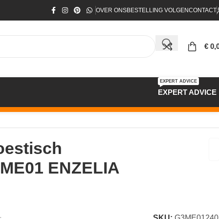
OVER ONS
BESTELLING VOLGEN
CONTACT
€
0,
EXPERT ADVICE
EXPERT ADVICE
estisch
 ME01 ENZELIA
SKU:
G3ME01240