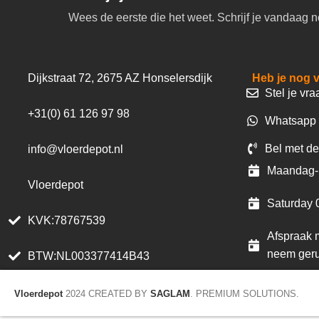
Wees de eerste die het weet. Schrijf je vandaag n
Dijkstraat 72, 2675 AZ Honselersdijk
Heb je nog 
Stel je vra
+31(0) 61 126 97 98
Whatsapp 
Bel met de
info@vloerdepot.nl
Maandag- 
Vloerdepot
Saturday 
KVK:78767539
Afspraak m
neem geru
BTW:NL003377414B43
Vloerdepot
2024 CREATED BY
SAGLAM
. PREMIUM SOLUTIONS.