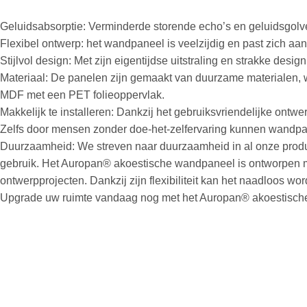
Geluidsabsorptie: Verminderde storende echo’s en geluidsgolve
Flexibel ontwerp: het wandpaneel is veelzijdig en past zich aan 
Stijlvol design: Met zijn eigentijdse uitstraling en strakke des
Materiaal: De panelen zijn gemaakt van duurzame materialen, waa
MDF met een PET folieoppervlak.
Makkelijk te installeren: Dankzij het gebruiksvriendelijke on
Zelfs door mensen zonder doe-het-zelfervaring kunnen wandpa
Duurzaamheid: We streven naar duurzaamheid in al onze product
gebruik. Het Auropan® akoestische wandpaneel is ontworpen m
ontwerpprojecten. Dankzij zijn flexibiliteit kan het naadloos w
Upgrade uw ruimte vandaag nog met het Auropan® akoestische wa