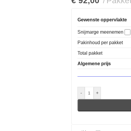
€
92,00
Pakke
Gewenste oppervlakte
Snijmarge meenemen
Pakinhoud per pakket
Total pakket
Algemene prijs
-
+