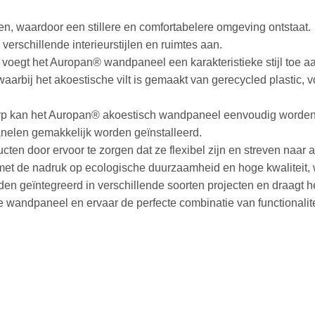
n, waardoor een stillere en comfortabelere omgeving ontstaat.
verschillende interieurstijlen en ruimtes aan.
ign voegt het Auropan® wandpaneel een karakteristieke stijl toe a
rbij het akoestische vilt is gemaakt van gerecycled plastic, vo
twerp kan het Auropan® akoestisch wandpaneel eenvoudig worden 
nelen gemakkelijk worden geïnstalleerd.
en door ervoor te zorgen dat ze flexibel zijn en streven naar 
et de nadruk op ecologische duurzaamheid en hoge kwaliteit, 
orden geïntegreerd in verschillende soorten projecten en draagt
ndpaneel en ervaar de perfecte combinatie van functionaliteit