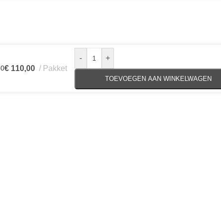
-
+
60
€
110,00
Pakket
TOEVOEGEN AAN WINKELWAGEN