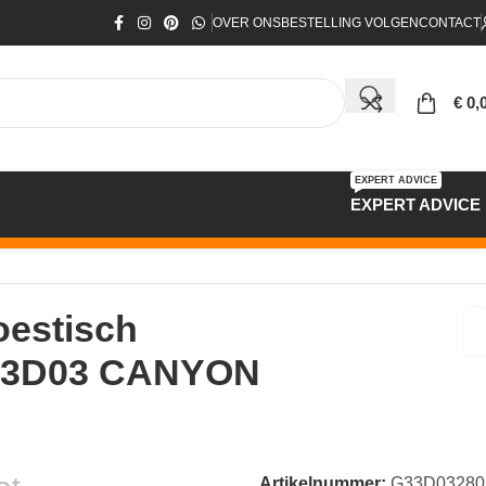
OVER ONS
BESTELLING VOLGEN
CONTACT
€
0,
EXPERT ADVICE
EXPERT ADVICE
0×60
estisch
 3D03 CANYON
Artikelnummer:
G33D03280