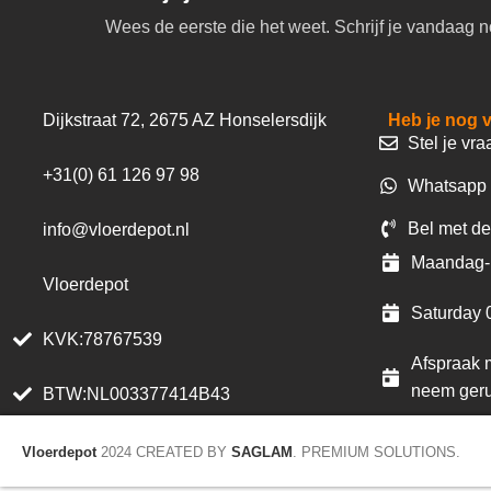
Wees de eerste die het weet. Schrijf je vandaag n
Dijkstraat 72, 2675 AZ Honselersdijk
Heb je nog 
Stel je vra
+31(0) 61 126 97 98
Whatsapp 
Bel met de
info@vloerdepot.nl
Maandag- 
Vloerdepot
Saturday 
KVK:78767539
Afspraak m
neem geru
BTW:NL003377414B43
Vloerdepot
2024 CREATED BY
SAGLAM
. PREMIUM SOLUTIONS.