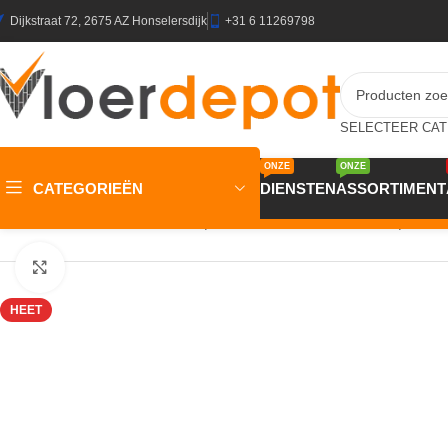
Dijkstraat 72, 2675 AZ Honselersdijk
+31 6 11269798
ONZE
ONZE
CATEGORIEËN
DIENSTEN
ASSORTIMENT
Home
/
Winkel
/
Wanden
/
Wandpanelen
/
Akoestische Wandpanele
Klik om te vergroten
HEET