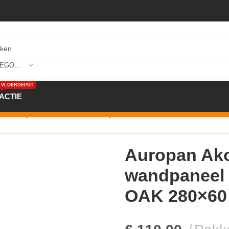
SELECTEER CATEGORIE
VLOERDEPOT
ACTIE
n
/
Auropan Akoestisch wandpaneel 3D03 CANYON OAK 28
Auropan Ako
wandpaneel
OAK 280×60