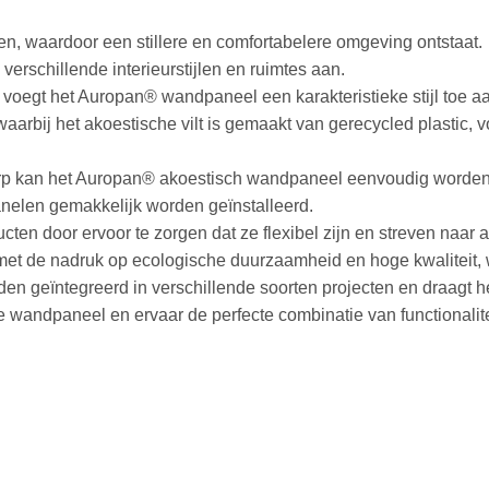
n, waardoor een stillere en comfortabelere omgeving ontstaat.
verschillende interieurstijlen en ruimtes aan.
ign voegt het Auropan® wandpaneel een karakteristieke stijl toe a
rbij het akoestische vilt is gemaakt van gerecycled plastic, vo
twerp kan het Auropan® akoestisch wandpaneel eenvoudig worden 
nelen gemakkelijk worden geïnstalleerd.
en door ervoor te zorgen dat ze flexibel zijn en streven naar 
et de nadruk op ecologische duurzaamheid en hoge kwaliteit, 
orden geïntegreerd in verschillende soorten projecten en draagt
ndpaneel en ervaar de perfecte combinatie van functionaliteit