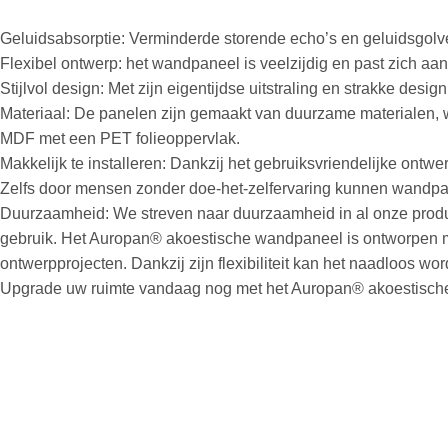
Geluidsabsorptie: Verminderde storende echo’s en geluidsgolve
Flexibel ontwerp: het wandpaneel is veelzijdig en past zich aan 
Stijlvol design: Met zijn eigentijdse uitstraling en strakke des
Materiaal: De panelen zijn gemaakt van duurzame materialen, waa
MDF met een PET folieoppervlak.
Makkelijk te installeren: Dankzij het gebruiksvriendelijke on
Zelfs door mensen zonder doe-het-zelfervaring kunnen wandpa
Duurzaamheid: We streven naar duurzaamheid in al onze product
gebruik. Het Auropan® akoestische wandpaneel is ontworpen m
ontwerpprojecten. Dankzij zijn flexibiliteit kan het naadloos w
Upgrade uw ruimte vandaag nog met het Auropan® akoestische wa