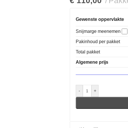
€
110,00
Pakk
Gewenste oppervlakte
Snijmarge meenemen
Pakinhoud per pakket
Total pakket
Algemene prijs
-
+