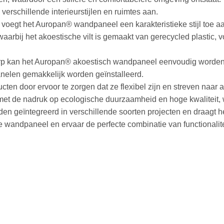
verschillende interieurstijlen en ruimtes aan.
ign voegt het Auropan® wandpaneel een karakteristieke stijl toe a
rbij het akoestische vilt is gemaakt van gerecycled plastic, vo
twerp kan het Auropan® akoestisch wandpaneel eenvoudig worden 
nelen gemakkelijk worden geïnstalleerd.
en door ervoor te zorgen dat ze flexibel zijn en streven naar 
et de nadruk op ecologische duurzaamheid en hoge kwaliteit, 
orden geïntegreerd in verschillende soorten projecten en draagt
ndpaneel en ervaar de perfecte combinatie van functionaliteit