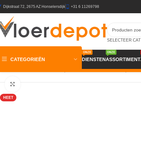
Dijkstraat 72, 2675 AZ Honselersdijk
+31 6 11269798
ONZE
ONZE
CATEGORIEËN
DIENSTEN
ASSORTIMENT
Home
/
Winkel
/
Wanden
/
Wandpanelen
/
Akoestische Wandpanele
Klik om te vergroten
HEET