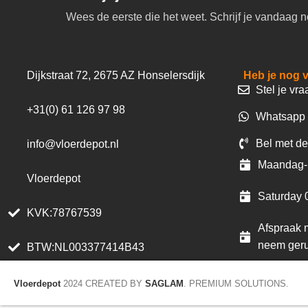
Wees de eerste die het weet. Schrijf je vandaag n
Dijkstraat 72, 2675 AZ Honselersdijk
Heb je nog 
Stel je vra
+31(0) 61 126 97 98
Whatsapp 
Bel met de
info@vloerdepot.nl
Maandag- 
Vloerdepot
Saturday 
KVK:78767539
Afspraak m
neem geru
BTW:NL003377414B43
Vloerdepot
2024 CREATED BY
SAGLAM
. PREMIUM SOLUTIONS.