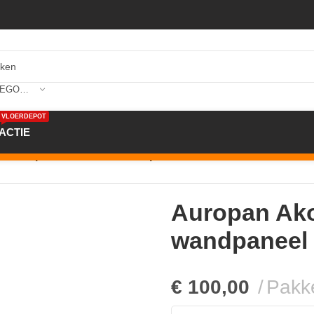
SELECTEER CATEGORIE
VLOERDEPOT
ACTIE
n
/
Auropan Akoestisch wandpaneel 113 TEAK 280×60
Auropan Ako
wandpaneel
€
100,00
Pakk