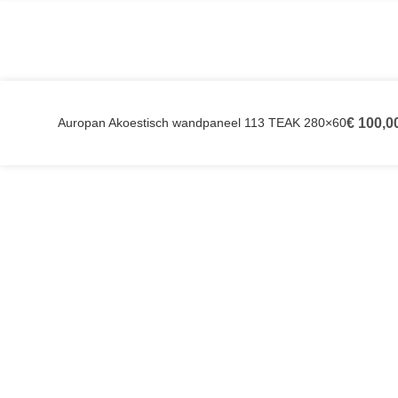
Auropan Akoestisch wandpaneel 113 TEAK 280×60
€
100,0