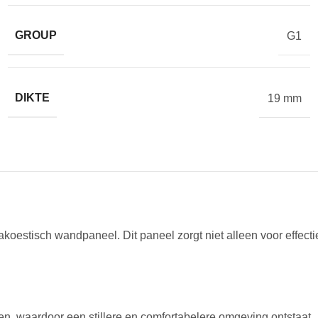
GROUP
G1
DIKTE
19 mm
estisch wandpaneel. Dit paneel zorgt niet alleen voor effectie
n, waardoor een stillere en comfortabelere omgeving ontstaat.