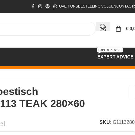
OVER ONS
BESTELLING VOLGEN
CONTACT
€
0,
EXPERT ADVICE
EXPERT ADVICE
estisch
 113 TEAK 280×60
et
SKU:
G1113280