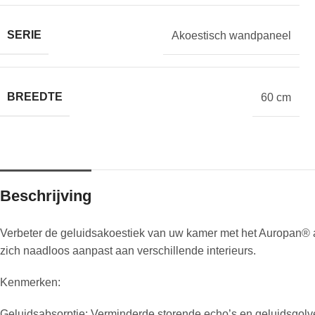
SERIE
Akoestisch wandpaneel
BREEDTE
60 cm
Beschrijving
Verbeter de geluidsakoestiek van uw kamer met het Auropan® ako
zich naadloos aanpast aan verschillende interieurs.
Kenmerken:
Geluidsabsorptie: Verminderde storende echo’s en geluidsgolve