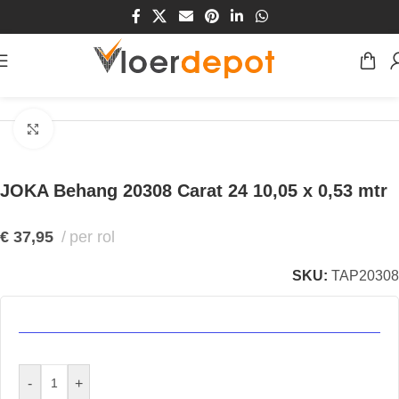
Home
/
Winkel
/
Wanden
/
Behang
Klik om te vergroten
JOKA Behang 20308 Carat 24 10,05 x 0,53 mtr
€
37,95
per rol
SKU:
TAP20308
-
+