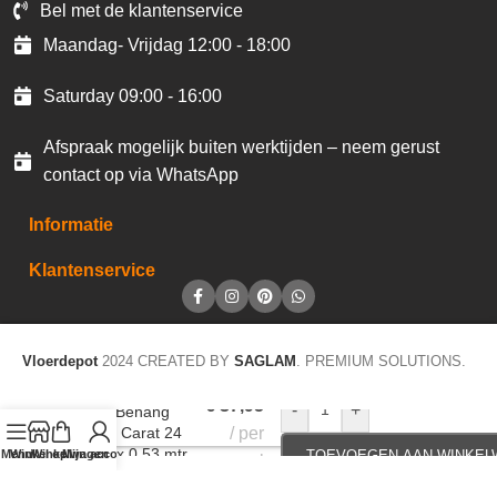
Bel met de klantenservice
Maandag- Vrijdag 12:00 - 18:00
Saturday 09:00 - 16:00
Afspraak mogelijk buiten werktijden – neem gerust
contact op via WhatsApp
Informatie
Klantenservice
Vloerdepot
2024 CREATED BY
SAGLAM
. PREMIUM SOLUTIONS.
€
37,95
-
+
JOKA Behang
20308 Carat 24
per
10,05 x 0,53 mtr
Menu
Winkel op
Winkelwagen
Mijn account
TOEVOEGEN AAN WINKE
rol