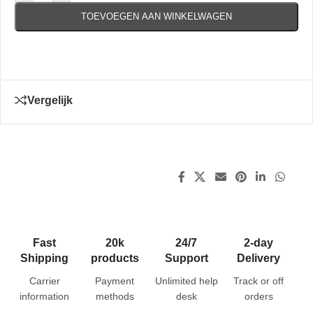
TOEVOEGEN AAN WINKELWAGEN
Vergelijk
Fast
20k
24/7
2-day
Shipping
products
Support
Delivery
Carrier
Payment
Unlimited help
Track or off
information
methods
desk
orders