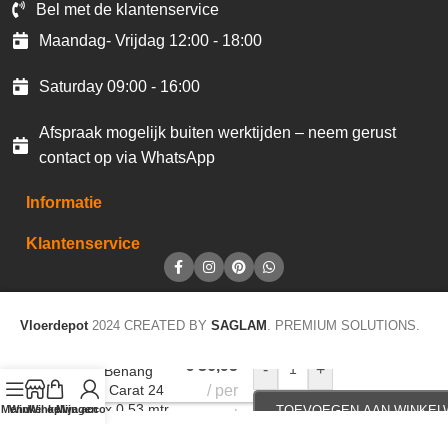
Bel met de klantenservice
Maandag- Vrijdag 12:00 - 18:00
Saturday 09:00 - 16:00
Afspraak mogelijk buiten werktijden – neem gerust
contact op via WhatsApp
Informatie
Klantenservice
Vloerdepot
2024 CREATED BY
SAGLAM
. PREMIUM SOLUTIONS.
€
36,95
-
+
JOKA Behang
20277 Carat 24
per
10,05 x 0,53 mtr
Menu
Winkel op
Winkelwagen
Mijn account
TOEVOEGEN AAN WINKE
rol