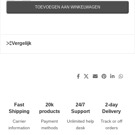
TOEVOEGEN AAN WINKELWAGEN
Vergelijk
Fast
20k
24/7
2-day
Shipping
products
Support
Delivery
Carrier
Payment
Unlimited help
Track or off
information
methods
desk
orders