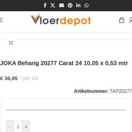
Home
/
Winkel
/
Wanden
/
Behang
Klik om te vergroten
JOKA Behang 20277 Carat 24 10,05 x 0,53 mtr
€
36,95
per rol
Artikelnummer:
TAP20277
-
+