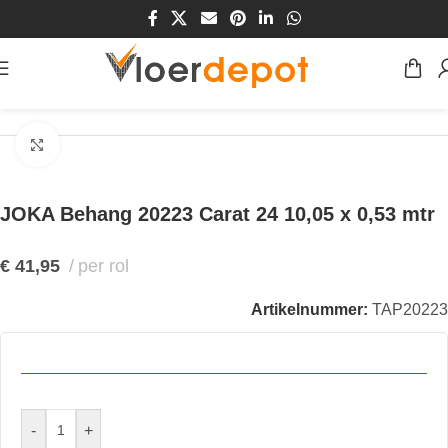
Home
/
Winkel
/
Wanden
/
Behang
Klik om te vergroten
JOKA Behang 20223 Carat 24 10,05 x 0,53 mtr
€
41,95
per rol
Artikelnummer:
TAP20223
-
+