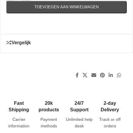
TOEVOEGEN AAN WINKELWAGEN
Vergelijk
Fast
20k
24/7
2-day
Shipping
products
Support
Delivery
Carrier
Payment
Unlimited help
Track or off
information
methods
desk
orders