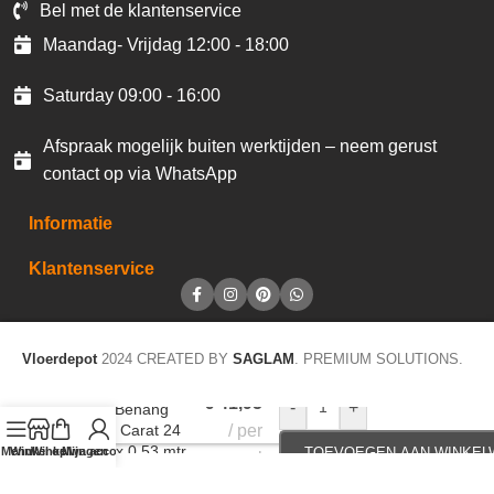
Bel met de klantenservice
Maandag- Vrijdag 12:00 - 18:00
Saturday 09:00 - 16:00
Afspraak mogelijk buiten werktijden – neem gerust
contact op via WhatsApp
Informatie
Klantenservice
Vloerdepot
2024 CREATED BY
SAGLAM
. PREMIUM SOLUTIONS.
€
41,95
-
+
JOKA Behang
20223 Carat 24
per
10,05 x 0,53 mtr
Menu
Winkel op
Winkelwagen
Mijn account
TOEVOEGEN AAN WINKE
rol