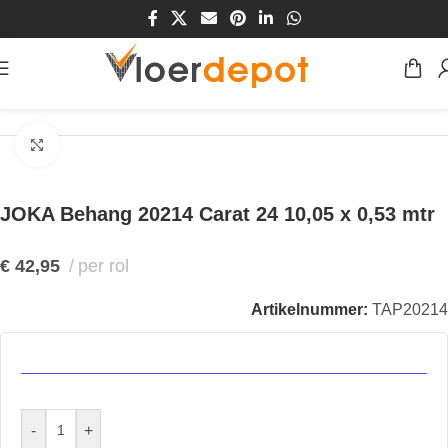
Home
/
Winkel
/
Wanden
/
Behang
Klik om te vergroten
JOKA Behang 20214 Carat 24 10,05 x 0,53 mtr
€
42,95
per rol
Artikelnummer:
TAP20214
-
+