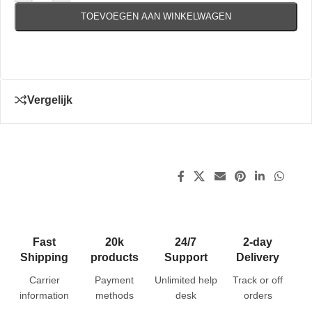
TOEVOEGEN AAN WINKELWAGEN
Vergelijk
Fast
20k
24/7
2-day
Shipping
products
Support
Delivery
Carrier
Payment
Unlimited help
Track or off
information
methods
desk
orders