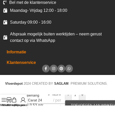
Bel met de klantenservice
Maandag- Vrijdag 12:00 - 18:00
Saturday 09:00 - 16:00
Afspraak mogelijk buiten werktijden – neem gerust
contact op via WhatsApp
Informatie
Klantenservice
Vloerdepot
2024 CREATED BY
SAGLAM
. PREMIUM SOLUTIONS.
€
42,95
-
+
JOKA Behang
20214 Carat 24
per
10,05 x 0,53 mtr
Menu
Winkel op
Winkelwagen
Mijn account
TOEVOEGEN AAN WINKE
rol