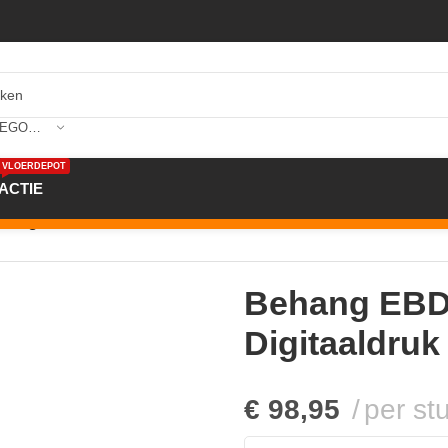
SELECTEER CATEGORIE
VLOERDEPOT
ACTIE
Digitaaldruk 2,80 mtr x 3,71 mtr
Behang EBD6
Digitaaldruk 
€
98,95
per st