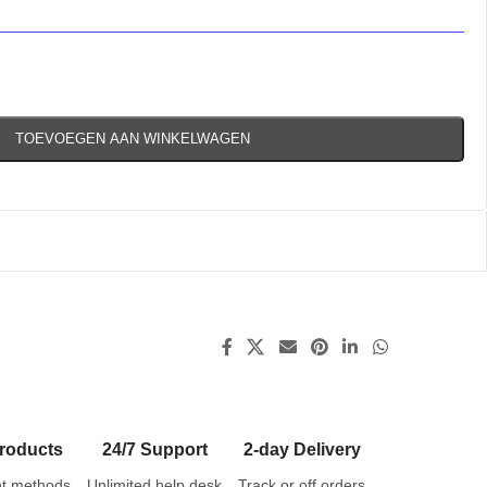
TOEVOEGEN AAN WINKELWAGEN
roducts
24/7 Support
2-day Delivery
t methods
Unlimited help desk
Track or off orders