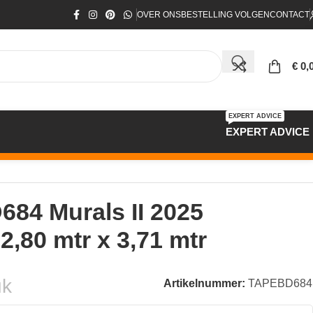
OVER ONS
BESTELLING VOLGEN
CONTACT
€
0,
EXPERT ADVICE
EXPERT ADVICE
84 Murals II 2025
2,80 mtr x 3,71 mtr
uk
Artikelnummer:
TAPEBD684