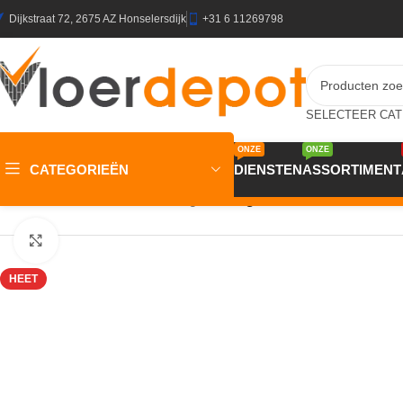
Dijkstraat 72, 2675 AZ Honselersdijk
+31 6 11269798
ONZE
ONZE
CATEGORIEËN
DIENSTEN
ASSORTIMENT
Home
/
Winkel
/
Wanden
/
Behang
/
Behang EBD684 Murals II 2025 
Klik om te vergroten
HEET