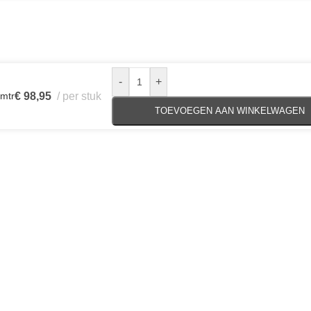
-
+
 mtr
€
98,95
per stuk
TOEVOEGEN AAN WINKELWAGEN