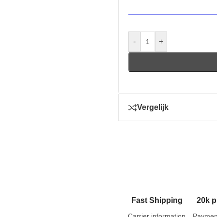
-
+
Vergelijk
Fast Shipping
20k p
Carrier information
Paymen