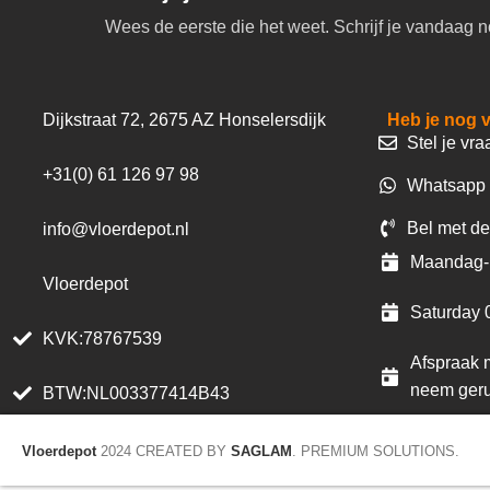
Wees de eerste die het weet. Schrijf je vandaag n
Dijkstraat 72, 2675 AZ Honselersdijk
Heb je nog 
Stel je vra
+31(0) 61 126 97 98
Whatsapp 
Bel met de
info@vloerdepot.nl
Maandag- 
Vloerdepot
Saturday 
KVK:78767539
Afspraak m
neem geru
BTW:NL003377414B43
Vloerdepot
2024 CREATED BY
SAGLAM
. PREMIUM SOLUTIONS.