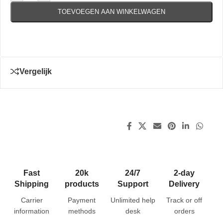
TOEVOEGEN AAN WINKELWAGEN
Vergelijk
Fast
20k
24/7
2-day
Shipping
products
Support
Delivery
Carrier
Payment
Unlimited help
Track or off
information
methods
desk
orders