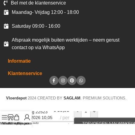
Bel met de klantenservice
Maandag- Vrijdag 12:00 - 18:00
Saturday 09:00 - 16:00
Afspraak mogelijk buiten werktijden – neem gerust
contact op via WhatsApp
Informatie
Klantenservice
Vloerdepot
2024 CREATED BY
SAGLAM
. PREMIUM SOLUTIONS.
€
39,95
-
+
Behang 22523
Casa 2026 10,05
per
x 0,53 mtr
Menu
Winkel op
Winkelwagen
Mijn account
TOEVOEGEN AAN WINKEL
rol