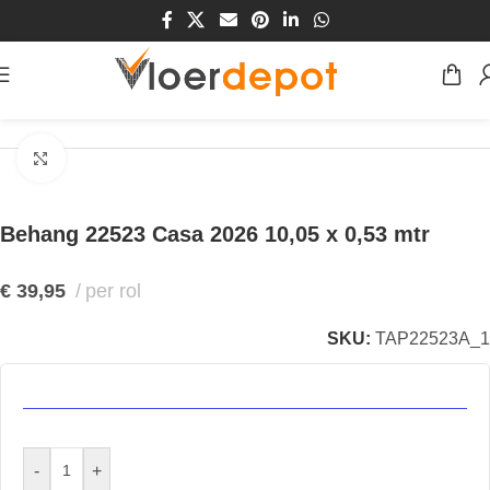
Home
/
Winkel
/
Wanden
/
Behang
Klik om te vergroten
Behang 22523 Casa 2026 10,05 x 0,53 mtr
€
39,95
per rol
SKU:
TAP22523A_1
-
+