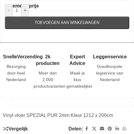
Algemene prijs
-
+
TOEVOEGEN AAN WINKELWAGEN
SnelleVerzending
2k
Expert
Leggenservice
producten
Advice
Bezorging
Goedkoopste
door heel
Meer dan
Maak je
legservice van
Nederland
2.000
klus
Nederland
productvarianten
gemakkelijker
Vinyl vloer SPEZIAL PUR 2mm Kleur 1212 x 200cm
Vergelijk
Delen: