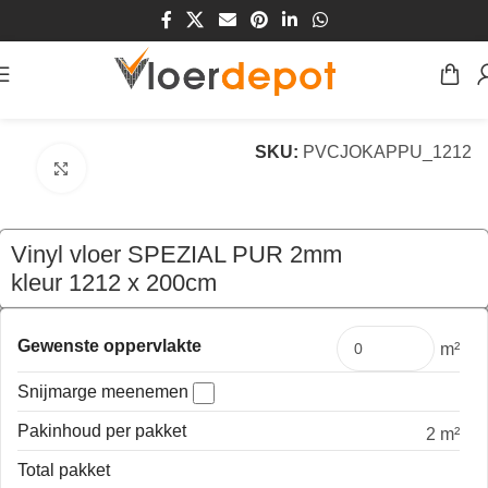
Home
/
Winkel
/
Vloeren
/
Vinyl
SKU:
PVCJOKAPPU_1212
Klik om te vergroten
Vinyl vloer SPEZIAL PUR 2mm
kleur 1212 x 200cm
€
51,00
per mtr
Gewenste oppervlakte
m²
Snijmarge meenemen
Pakinhoud per pakket
2 m²
Total pakket