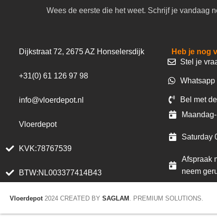
Wees de eerste die het weet. Schrijf je vandaag n
Dijkstraat 72, 2675 AZ Honselersdijk
Heb je nog 
Stel je vra
+31(0) 61 126 97 98
Whatsapp 
Bel met de
info@vloerdepot.nl
Maandag- 
Vloerdepot
Saturday 
KVK:78767539
Afspraak m
neem geru
BTW:NL003377414B43
Vloerdepot
2024 CREATED BY
SAGLAM
. PREMIUM SOLUTIONS.