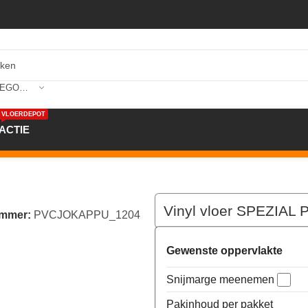
SELECTEER CATEGORIE
VLOERDEPOT
ACTIE
m kleur 1204 x 200cm
Vinyl vloer SPEZIAL
ummer:
PVCJOKAPPU_1204
Gewenste oppervlakte
Snijmarge meenemen
Pakinhoud per pakket