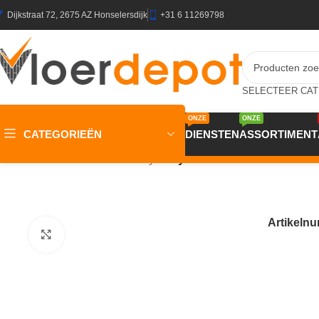
Dijkstraat 72, 2675 AZ Honselersdijk
+31 6 11269798
ONZE
ONZE
CATEGORIEËN
DIENSTEN
ASSORTIMENT
Home
/
Winkel
/
Vloeren
/
Vinyl
/
Vinyl vloer SPEZIAL PUR 2m
Artikeln
Klik om te vergroten