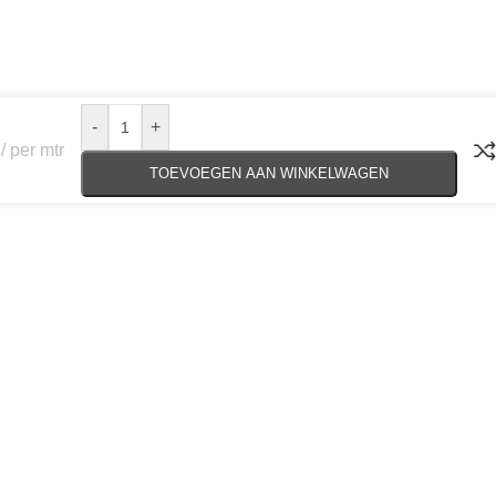
-
+
per mtr
TOEVOEGEN AAN WINKELWAGEN