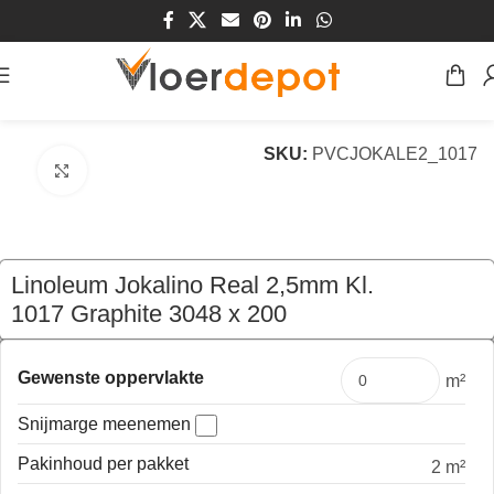
Home
/
Winkel
/
Vloeren
/
Vinyl
/
Linoleum
SKU:
PVCJOKALE2_1017
Klik om te vergroten
Linoleum Jokalino Real 2,5mm Kl.
1017 Graphite 3048 x 200
€
79,00
per mtr
Gewenste oppervlakte
m²
Snijmarge meenemen
Pakinhoud per pakket
2 m²