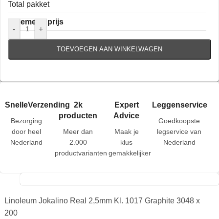
Total pakket
Algemene prijs
-
+
TOEVOEGEN AAN WINKELWAGEN
SnelleVerzending
2k
Expert
Leggenservice
producten
Advice
Bezorging
Goedkoopste
door heel
Meer dan
Maak je
legservice van
Nederland
2.000
klus
Nederland
productvarianten
gemakkelijker
Linoleum Jokalino Real 2,5mm Kl. 1017 Graphite 3048 x
200