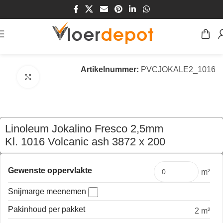
Home
/
Winkel
/
Vloeren
/
Vinyl
/
Linoleum
Artikelnummer:
PVCJOKALE2_1016
Klik om te vergroten
Linoleum Jokalino Fresco 2,5mm
Kl. 1016 Volcanic ash 3872 x 200
€
79,00
per mtr
Gewenste oppervlakte
m²
Snijmarge meenemen
Pakinhoud per pakket
2 m²