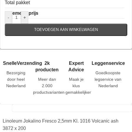
Total pakket
Algemene prijs
-
+
TOEVOEGEN AAN WINKELWAGEN
SnelleVerzending
2k
Expert
Leggenservice
producten
Advice
Bezorging
Goedkoopste
door heel
Meer dan
Maak je
legservice van
Nederland
2.000
klus
Nederland
productvarianten
gemakkelijker
Linoleum Jokalino Fresco 2,5mm Kl. 1016 Volcanic ash
3872 x 200