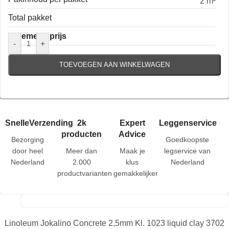
2 m²
Total pakket
Algemene prijs
-
+
TOEVOEGEN AAN WINKELWAGEN
SnelleVerzending
2k
Expert
Leggenservice
producten
Advice
Bezorging
Goedkoopste
door heel
Meer dan
Maak je
legservice van
Nederland
2.000
klus
Nederland
productvarianten
gemakkelijker
Linoleum Jokalino Concrete 2,5mm Kl. 1023 liquid clay 3702