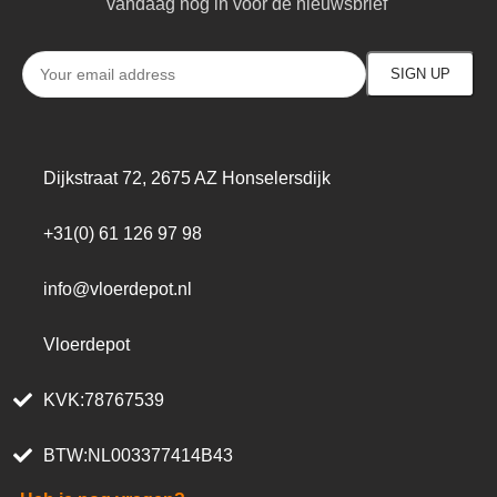
vandaag nog in voor de nieuwsbrief
Dijkstraat 72, 2675 AZ Honselersdijk
+31(0) 61 126 97 98
info@vloerdepot.nl
Vloerdepot
KVK:78767539
BTW:NL003377414B43