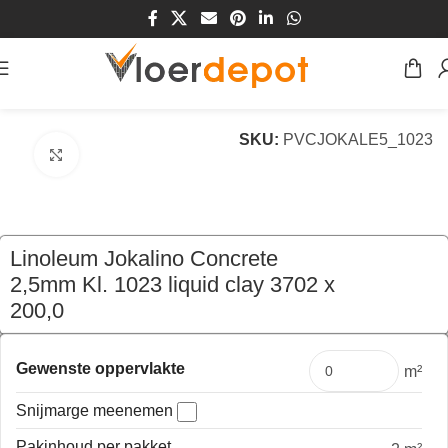
Home
/
Winkel
/
Vloeren
/
Vinyl
/
Linoleum
SKU:
PVCJOKALE5_1023
Klik om te vergroten
Linoleum Jokalino Concrete
2,5mm Kl. 1023 liquid clay 3702 x
200,0
€
95,80
per mtr
Gewenste oppervlakte
m²
Snijmarge meenemen
Pakinhoud per pakket