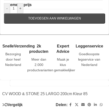
Algemene prijs
-
+
TOEVOEGEN AAN WINKELWAGEN
SnelleVerzending
2k
Expert
Leggenservice
producten
Advice
Bezorging
Goedkoopste
door heel
Meer dan
Maak je
legservice van
Nederland
2.000
klus
Nederland
productvarianten
gemakkelijker
CV WOOD & STONE 25 LARGO 200cm Kleur 85
Vergelijk
Delen: