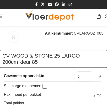
Home
/
Winkel
/
Vloeren
/
Vinyl
/
cv vloerbedekking
Artikelnummer:
CVLARGO2_085
Klik om te vergroten
CV WOOD & STONE 25 LARGO
200cm kleur 85
€
53,80
per mtr
Gewenste oppervlakte
m²
Snijmarge meenemen
Pakinhoud per pakket
2 m²
Total pakket