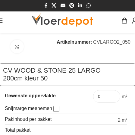
Home
/
Winkel
/
Vloeren
/
Vinyl
/
cv vloerbedekking
Artikelnummer:
CVLARGO2_050
Klik om te vergroten
CV WOOD & STONE 25 LARGO
200cm kleur 50
€
53,80
per mtr
Gewenste oppervlakte
m²
Snijmarge meenemen
Pakinhoud per pakket
2 m²
Total pakket