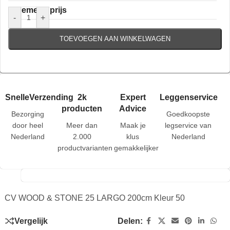
Algemene prijs
-
+
TOEVOEGEN AAN WINKELWAGEN
SnelleVerzending
2k
Expert
Leggenservice
producten
Advice
Bezorging
Goedkoopste
door heel
Meer dan
Maak je
legservice van
Nederland
2.000
klus
Nederland
productvarianten
gemakkelijker
CV WOOD & STONE 25 LARGO 200cm Kleur 50
Vergelijk
Delen: