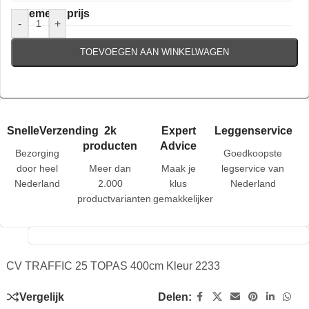
Algemene prijs
-
+
TOEVOEGEN AAN WINKELWAGEN
SnelleVerzending
2k
Expert
Leggenservice
producten
Advice
Bezorging
Goedkoopste
door heel
Meer dan
Maak je
legservice van
Nederland
2.000
klus
Nederland
productvarianten
gemakkelijker
CV TRAFFIC 25 TOPAS 400cm Kleur 2233
Vergelijk
Delen: