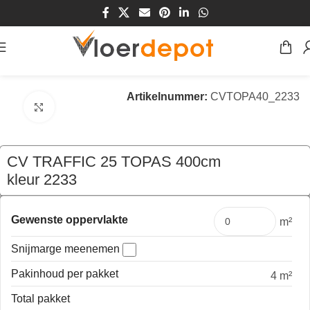
Home
/
Winkel
/
Vloeren
/
Vinyl
/
cv vloerbedekking
Artikelnummer:
CVTOPA40_2233
Klik om te vergroten
CV TRAFFIC 25 TOPAS 400cm
kleur 2233
€
119,60
per mtr
Gewenste oppervlakte
m²
Snijmarge meenemen
Pakinhoud per pakket
4 m²
Total pakket