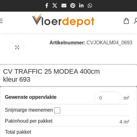
Home
/
Winkel
/
Vloeren
/
Vinyl
/
cv vloerbedekking
Artikelnummer:
CVJOKALM04_0693
Klik om te vergroten
CV TRAFFIC 25 MODEA 400cm
kleur 693
€
103,60
per mtr
Gewenste oppervlakte
m²
Snijmarge meenemen
Pakinhoud per pakket
4 m²
Total pakket