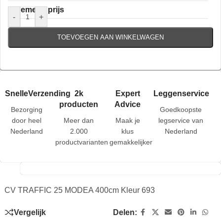
Algemene prijs
-
+
TOEVOEGEN AAN WINKELWAGEN
SnelleVerzending
2k
Expert
Leggenservice
producten
Advice
Bezorging
Goedkoopste
door heel
Meer dan
Maak je
legservice van
Nederland
2.000
klus
Nederland
productvarianten
gemakkelijker
CV TRAFFIC 25 MODEA 400cm Kleur 693
Vergelijk
Delen: