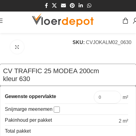
Home
/
Winkel
/
Vloeren
/
Vinyl
/
cv vloerbedekking
SKU:
CVJOKALM02_0630
Klik om te vergroten
CV TRAFFIC 25 MODEA 200cm
kleur 630
€
51,80
per mtr
Gewenste oppervlakte
m²
Snijmarge meenemen
Pakinhoud per pakket
2 m²
Total pakket