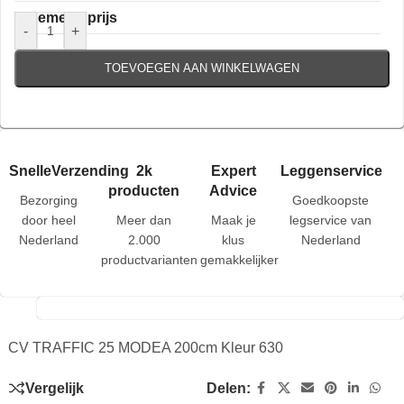
Algemene prijs
-
+
TOEVOEGEN AAN WINKELWAGEN
SnelleVerzending
2k
Expert
Leggenservice
producten
Advice
Bezorging
Goedkoopste
door heel
Meer dan
Maak je
legservice van
Nederland
2.000
klus
Nederland
productvarianten
gemakkelijker
CV TRAFFIC 25 MODEA 200cm Kleur 630
Vergelijk
Delen: