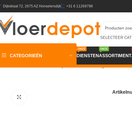
Dijkstraat 72, 2675 AZ Honselersdijk
+31 6 11269798
ONZE
ONZE
CATEGORIEËN
DIENSTEN
ASSORTIMENT
Home
/
Winkel
/
Vloeren
/
Vinyl
/
cv vloerbedekking
/
CV TRAFFIC
Artikel
Klik om te vergroten