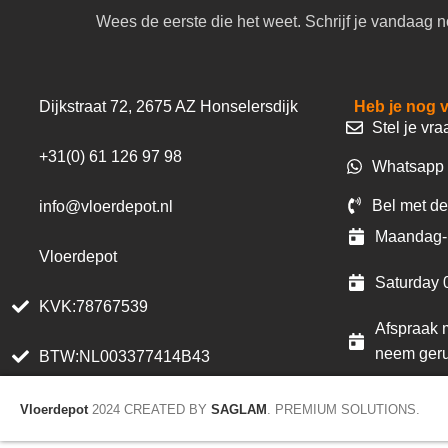
Wees de eerste die het weet. Schrijf je vandaag n
Dijkstraat 72, 2675 AZ Honselersdijk
Heb je nog 
Stel je vra
+31(0) 61 126 97 98
Whatsapp 
Bel met de
info@vloerdepot.nl
Maandag- 
Vloerdepot
Saturday 
KVK:78767539
Afspraak m
neem geru
BTW:NL003377414B43
Vloerdepot
2024 CREATED BY
SAGLAM
. PREMIUM SOLUTIONS.