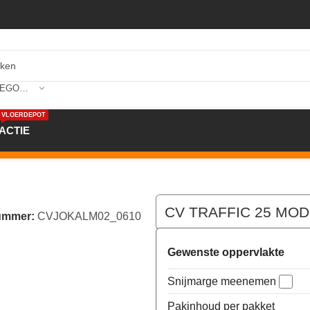
SELECTEER CATEGORIE
VLOERDEPOT
ACTIE
 25 MODEA 200cm kleur 610
CV TRAFFIC 25 MODE
nummer:
CVJOKALM02_0610
Gewenste oppervlakte
Snijmarge meenemen
Pakinhoud per pakket