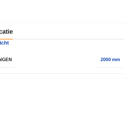
catie
icht
NGEN
2000 mm