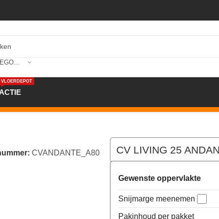
SELECTEER CATEGORIE
VLOERDEPOT
ACTIE
25 ANDANTE 400cm kleur A80
CV LIVING 25 ANDAN
lnummer:
CVANDANTE_A80
Gewenste oppervlakte
Snijmarge meenemen
Pakinhoud per pakket