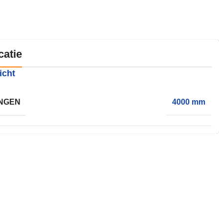
catie
icht
NGEN
4000 mm