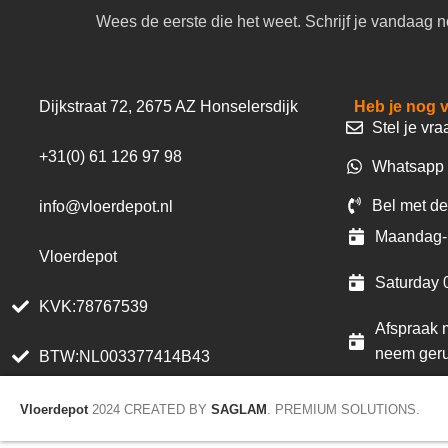
Wees de eerste die het weet. Schrijf je vandaag n
Dijkstraat 72, 2675 AZ Honselersdijk
Heb je nog 
Stel je vra
+31(0) 61 126 97 98
Whatsapp 
Bel met de
info@vloerdepot.nl
Maandag- 
Vloerdepot
Saturday 
KVK:78767539
Afspraak m
neem geru
BTW:NL003377414B43
Vloerdepot
2024 CREATED BY
SAGLAM
. PREMIUM SOLUTIONS.