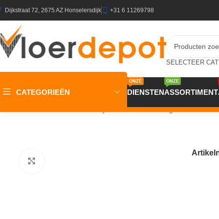
Dijkstraat 72, 2675 AZ Honselersdijk
+31 6 11269798
ONZE
ONZE
CATEGORIEËN
DIENSTEN
ASSORTIMENT
Home
/
Winkel
/
Vloeren
/
Vinyl
/
cv vloerbedekking
/
CV LIVING 
Artike
Klik om te vergroten