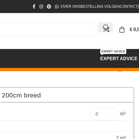
OVER ONS
BESTELLING VOLGEN
CONTACT
€
0,
EXPERT ADVICE
EXPERT ADVICE
5 200cm breed
€
75,90
per mtr
m²
2 m²