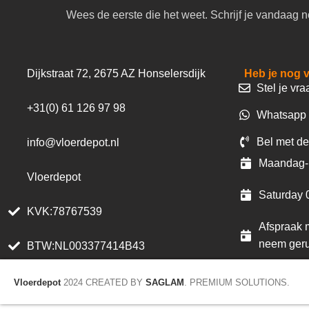
Wees de eerste die het weet. Schrijf je vandaag n
Dijkstraat 72, 2675 AZ Honselersdijk
Heb je nog 
Stel je vra
+31(0) 61 126 97 98
Whatsapp 
Bel met de
info@vloerdepot.nl
Maandag- 
Vloerdepot
Saturday 
KVK:78767539
Afspraak m
neem geru
BTW:NL003377414B43
Vloerdepot
2024 CREATED BY
SAGLAM
. PREMIUM SOLUTIONS.