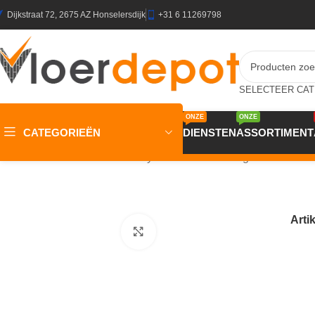
Dijkstraat 72, 2675 AZ Honselersdijk
+31 6 11269798
ONZE
ONZE
CATEGORIEËN
DIENSTEN
ASSORTIMENT
Home
/
Winkel
/
Vloeren
/
Vinyl
/
cv vloerbedekking
/
CV Creativ2
Arti
Klik om te vergroten