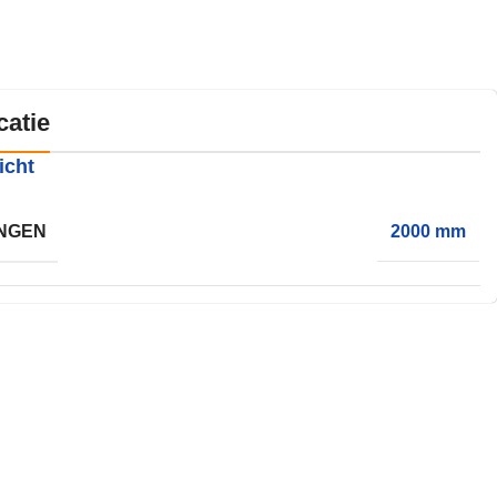
catie
icht
NGEN
2000 mm