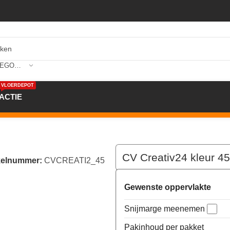
SELECTEER CATEGORIE
VLOERDEPOT
ACTIE
4 kleur 45 200cm breed
CV Creativ24 kleur 4
kelnummer:
CVCREATI2_45
Gewenste oppervlakte
Snijmarge meenemen
Pakinhoud per pakket