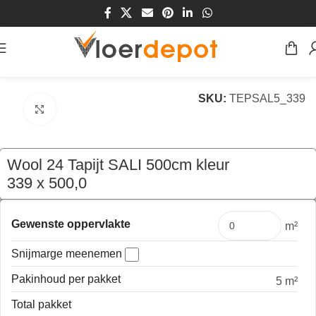
Home
/
Winkel
/
Vloeren
/
Tapijt
SKU:
TEPSAL5_339
Klik om te vergroten
Wool 24 Tapijt SALI 500cm kleur
339 x 500,0
€
439,75
per mtr
Gewenste oppervlakte
m²
Snijmarge meenemen
Pakinhoud per pakket
5 m²
Total pakket