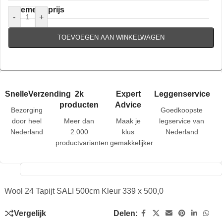
Algemene prijs
-
+
TOEVOEGEN AAN WINKELWAGEN
SnelleVerzending
2k
Expert
Leggenservice
producten
Advice
Bezorging
Goedkoopste
door heel
Meer dan
Maak je
legservice van
Nederland
2.000
klus
Nederland
productvarianten
gemakkelijker
Wool 24 Tapijt SALI 500cm Kleur 339 x 500,0
Vergelijk
Delen: