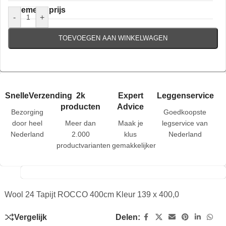
Algemene prijs
-
+
TOEVOEGEN AAN WINKELWAGEN
SnelleVerzending
2k
Expert
Leggenservice
producten
Advice
Bezorging
Goedkoopste
door heel
Meer dan
Maak je
legservice van
Nederland
2.000
klus
Nederland
productvarianten
gemakkelijker
Wool 24 Tapijt ROCCO 400cm Kleur 139 x 400,0
Vergelijk
Delen: