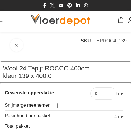
Home
/
Winkel
/
Vloeren
/
Tapijt
SKU:
TEPROC4_139
Klik om te vergroten
Wool 24 Tapijt ROCCO 400cm
kleur 139 x 400,0
€
327,80
per mtr
Gewenste oppervlakte
m²
Snijmarge meenemen
Pakinhoud per pakket
4 m²
Total pakket