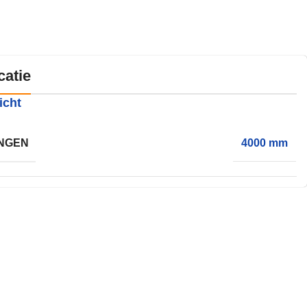
catie
icht
NGEN
4000 mm