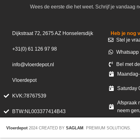
Wees de eerste die het weet. Schrijf je vandaag n
Dijkstraat 72, 2675 AZ Honselersdijk
Heb je nog 
Stel je vra
+31(0) 61 126 97 98
Whatsapp 
Bel met de
info@vloerdepot.nl
Maandag- 
Vloerdepot
Saturday 
KVK:78767539
Afspraak m
neem geru
BTW:NL003377414B43
Vloerdepot
2024 CREATED BY
SAGLAM
. PREMIUM SOLUTIONS.