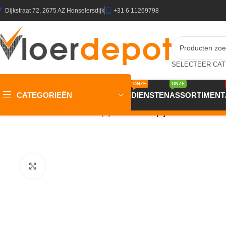
Dijkstraat 72, 2675 AZ Honselersdijk
+31 6 11269798
ONZE
ONZE
CATEGORIEËN
DIENSTEN
ASSORTIMENT
Home
/
Winkel
/
Vloeren
/
Tapijt
/
Wool 24 Tapijt CARMELO 400c
Klik om te vergroten