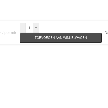
-
+
0
per mtr
TOEVOEGEN AAN WINKELWAGEN