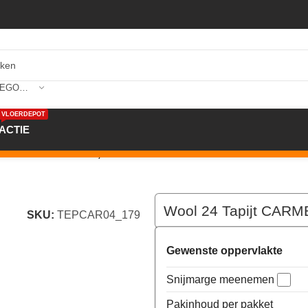
SELECTEER CATEGORIE
VLOERDEPOT
ACTIE
m kleur 179 x 400,0
Wool 24 Tapijt CARM
SKU:
TEPCAR04_179
Gewenste oppervlakte
Snijmarge meenemen
Pakinhoud per pakket