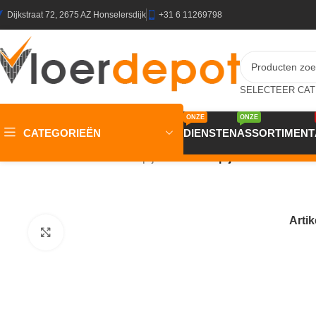
Dijkstraat 72, 2675 AZ Honselersdijk
+31 6 11269798
ONZE
ONZE
CATEGORIEËN
DIENSTEN
ASSORTIMENT
Home
/
Winkel
/
Vloeren
/
Tapijt
/
Wool 24 Tapijt CARMELO 400c
Arti
Klik om te vergroten