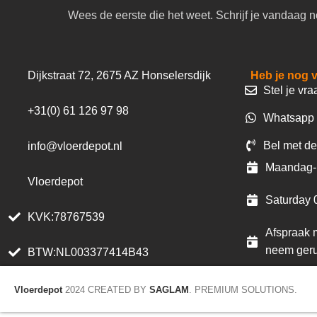
Wees de eerste die het weet. Schrijf je vandaag n
Dijkstraat 72, 2675 AZ Honselersdijk
Heb je nog 
Stel je vra
+31(0) 61 126 97 98
Whatsapp 
Bel met de
info@vloerdepot.nl
Maandag- 
Vloerdepot
Saturday 
KVK:78767539
Afspraak m
neem geru
BTW:NL003377414B43
Vloerdepot
2024 CREATED BY
SAGLAM
. PREMIUM SOLUTIONS.