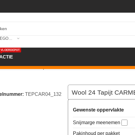
SELECTEER CATEGORIE
VLOERDEPOT
ACTIE
m kleur 132 x 400,0
Wool 24 Tapijt CARM
kelnummer:
TEPCAR04_132
Gewenste oppervlakte
Snijmarge meenemen
Pakinhoud per pakket