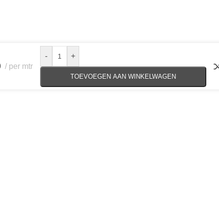
-
+
0
per mtr
TOEVOEGEN AAN WINKELWAGEN