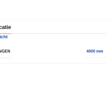
catie
icht
NGEN
4000 mm