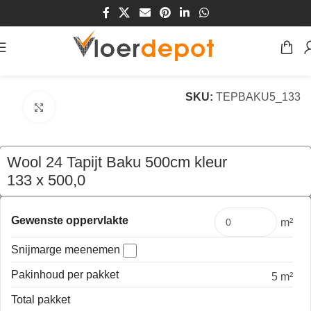
Home
/
Winkel
/
Vloeren
/
Tapijt
SKU:
TEPBAKU5_133
Klik om te vergroten
Wool 24 Tapijt Baku 500cm kleur
133 x 500,0
€
324,75
per mtr
Gewenste oppervlakte
m²
Snijmarge meenemen
Pakinhoud per pakket
5 m²
Total pakket