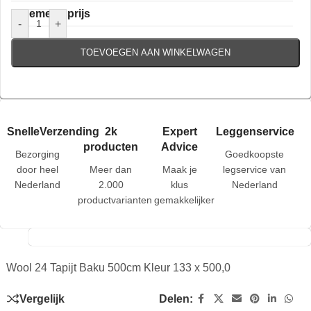
Algemene prijs
-
+
TOEVOEGEN AAN WINKELWAGEN
SnelleVerzending
2k
Expert
Leggenservice
producten
Advice
Bezorging
Goedkoopste
door heel
Meer dan
Maak je
legservice van
Nederland
2.000
klus
Nederland
productvarianten
gemakkelijker
Wool 24 Tapijt Baku 500cm Kleur 133 x 500,0
Vergelijk
Delen: