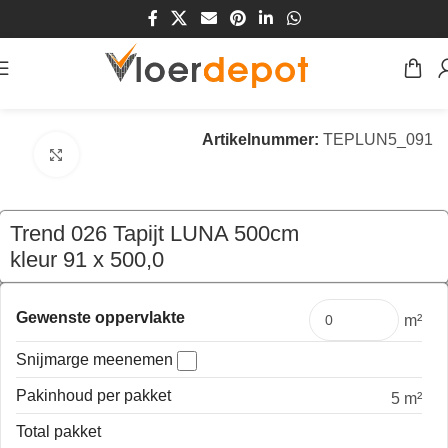
Home
/
Winkel
/
Vloeren
/
Tapijt
Artikelnummer:
TEPLUN5_091
Klik om te vergroten
Trend 026 Tapijt LUNA 500cm
kleur 91 x 500,0
€
279,50
per mtr
Gewenste oppervlakte
m²
Snijmarge meenemen
Pakinhoud per pakket
5 m²
Total pakket