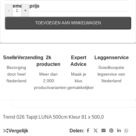
Algemene prijs
-
+
TOEVOEGEN AAN WINKELWAGEN
SnelleVerzending
2k
Expert
Leggenservice
producten
Advice
Bezorging
Goedkoopste
door heel
Meer dan
Maak je
legservice van
Nederland
2.000
klus
Nederland
productvarianten
gemakkelijker
Trend 026 Tapijt LUNA 500cm Kleur 91 x 500,0
Vergelijk
Delen: