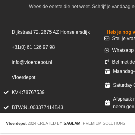
Wees de eerste die het weet. Schrijf je vandaag n
Dijkstraat 72, 2675 AZ Honselersdijk
Heb je nog 
Stel je vra
+31(0) 61 126 97 98
Whatsapp 
Bel met de
info@vloerdepot.nl
Maandag- 
Vloerdepot
Saturday 
KVK:78767539
Afspraak m
neem geru
BTW:NL003377414B43
Vloerdepot
2024 CREATED BY
SAGLAM
. PREMIUM SOLUTIONS.