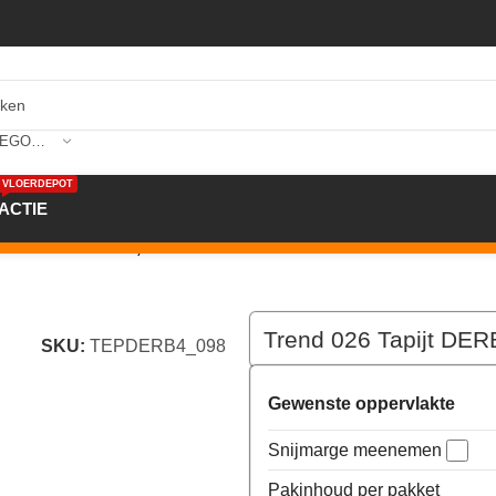
SELECTEER CATEGORIE
VLOERDEPOT
ACTIE
m kleur 98 x 400,0
Trend 026 Tapijt DER
SKU:
TEPDERB4_098
Gewenste oppervlakte
Snijmarge meenemen
Pakinhoud per pakket