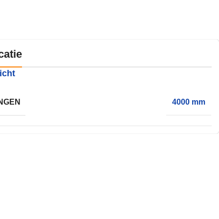
catie
icht
NGEN
4000 mm