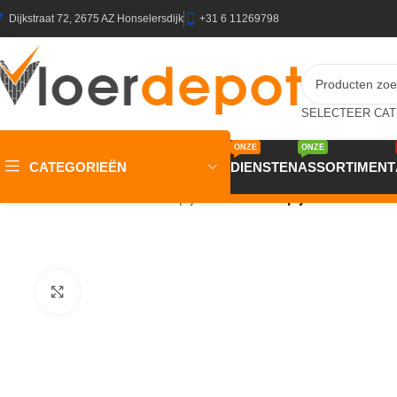
Dijkstraat 72, 2675 AZ Honselersdijk
+31 6 11269798
ONZE
ONZE
CATEGORIEËN
DIENSTEN
ASSORTIMENT
Home
/
Winkel
/
Vloeren
/
Tapijt
/
Trend 026 Tapijt DERBY 400c
Klik om te vergroten