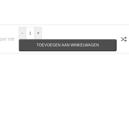
-
+
per mtr
TOEVOEGEN AAN WINKELWAGEN