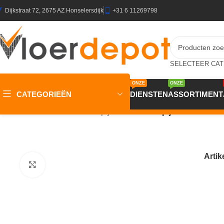
Dijkstraat 72, 2675 AZ Honselersdijk
+31 6 11269798
ONZE
ONZE
CATEGORIEËN
DIENSTEN
ASSORTIMENT
Home
/
Winkel
/
Vloeren
/
Tapijt
/
Trend 026 Tapijt DERBY 400c
Arti
Klik om te vergroten