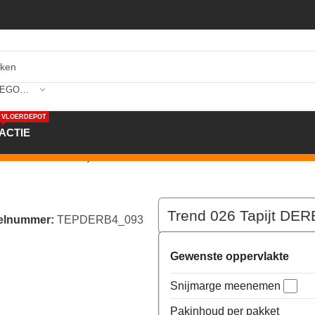
SELECTEER CATEGORIE
VLOERDEPOT
ACTIE
m kleur 93 x 400,0
Trend 026 Tapijt DER
kelnummer:
TEPDERB4_093
Gewenste oppervlakte
Snijmarge meenemen
Pakinhoud per pakket