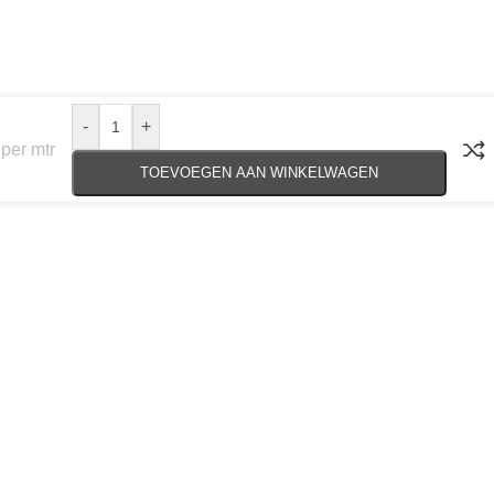
-
+
per mtr
TOEVOEGEN AAN WINKELWAGEN