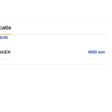
catie
icht
NGEN
4000 mm