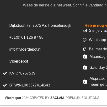
Wees de eerste die het weet. Schrijf je vandaag n
Dijkstraat 72, 2675 AZ Honselersdijk
Heb je nog 
Stel je vra
+31(0) 61 126 97 98
Whatsapp 
Bel met de
info@vloerdepot.nl
Maandag- 
Vloerdepot
Saturday 
KVK:78767539
Afspraak m
neem geru
BTW:NL003377414B43
Vloerdepot
2024 CREATED BY
SAGLAM
. PREMIUM SOLUTIONS.