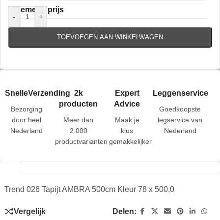
Algemene prijs
-
+
TOEVOEGEN AAN WINKELWAGEN
SnelleVerzending
2k
Expert
Leggenservice
producten
Advice
Bezorging
Goedkoopste
door heel
Meer dan
Maak je
legservice van
Nederland
2.000
klus
Nederland
productvarianten
gemakkelijker
Trend 026 Tapijt AMBRA 500cm Kleur 78 x 500,0
Vergelijk
Delen: