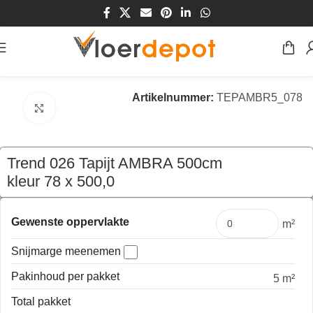
Home
/
Winkel
/
Vloeren
/
Tapijt
Artikelnummer:
TEPAMBR5_078
Klik om te vergroten
Trend 026 Tapijt AMBRA 500cm
kleur 78 x 500,0
€
199,50
per mtr
Gewenste oppervlakte
m²
Snijmarge meenemen
Pakinhoud per pakket
5 m²
Total pakket