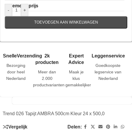
Algemene prijs
-
+
TOEVOEGEN AAN WINKELWAGEN
SnelleVerzending
2k
Expert
Leggenservice
producten
Advice
Bezorging
Goedkoopste
door heel
Meer dan
Maak je
legservice van
Nederland
2.000
klus
Nederland
productvarianten
gemakkelijker
Trend 026 Tapijt AMBRA 500cm Kleur 24 x 500,0
Vergelijk
Delen: