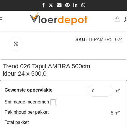
Home
/
Winkel
/
Vloeren
/
Tapijt
SKU:
TEPAMBR5_024
Klik om te vergroten
Trend 026 Tapijt AMBRA 500cm
kleur 24 x 500,0
€
199,50
per mtr
Gewenste oppervlakte
m²
Snijmarge meenemen
Pakinhoud per pakket
5 m²
Total pakket