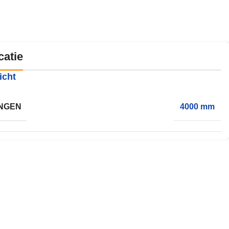
catie
icht
NGEN
4000 mm