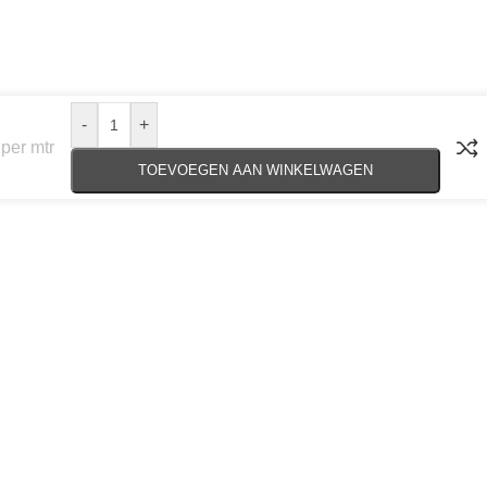
-
+
per mtr
TOEVOEGEN AAN WINKELWAGEN