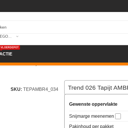
SELECTEER CATEGORIE
VLOERDEPOT
ACTIE
m kleur 34 x 400,0
Trend 026 Tapijt AMB
SKU:
TEPAMBR4_034
Gewenste oppervlakte
Snijmarge meenemen
Pakinhoud per pakket