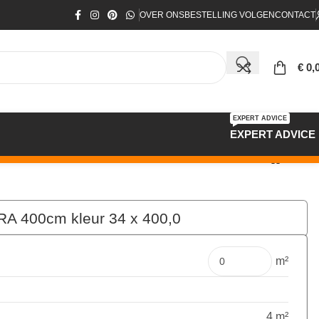
OVER ONS
BESTELLING VOLGEN
CONTACT
€
0,
EXPERT ADVICE
EXPERT ADVICE
RA 400cm kleur 34 x 400,0
€
159,60
per mtr
m²
4 m²