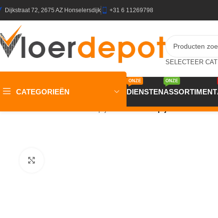
Dijkstraat 72, 2675 AZ Honselersdijk
+31 6 11269798
ONZE
ONZE
CATEGORIEËN
DIENSTEN
ASSORTIMENT
Home
/
Winkel
/
Vloeren
/
Tapijt
/
Trend 026 Tapijt AMBRA 400c
Klik om te vergroten