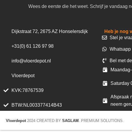
Wees de eerste die het weet. Schrijf je vandaag n
Dijkstraat 72, 2675 AZ Honselersdijk
Heb je nog 
Stel je vra
+31(0) 61 126 97 98
Whatsapp 
Bel met de
info@vloerdepot.nl
Maandag- 
Vloerdepot
Saturday 
KVK:78767539
Afspraak m
neem geru
BTW:NL003377414B43
Vloerdepot
2024 CREATED BY
SAGLAM
. PREMIUM SOLUTIONS.