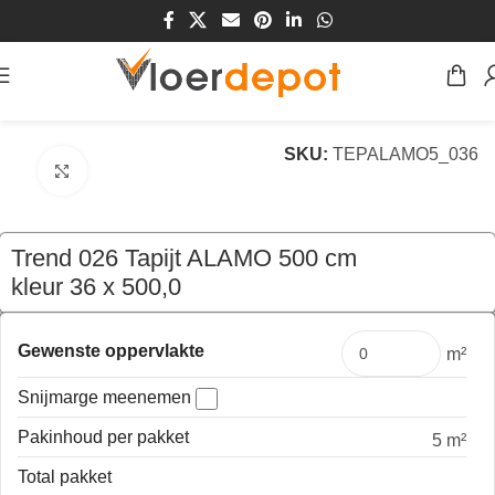
Home
/
Winkel
/
Vloeren
/
Tapijt
SKU:
TEPALAMO5_036
Klik om te vergroten
Trend 026 Tapijt ALAMO 500 cm
kleur 36 x 500,0
€
199,50
per mtr
Gewenste oppervlakte
m²
Snijmarge meenemen
Pakinhoud per pakket
5 m²
Total pakket