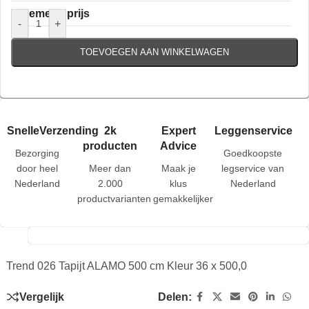
Algemene prijs
-
+
TOEVOEGEN AAN WINKELWAGEN
SnelleVerzending
2k
Expert
Leggenservice
producten
Advice
Bezorging
Goedkoopste
door heel
Meer dan
Maak je
legservice van
Nederland
2.000
klus
Nederland
productvarianten
gemakkelijker
Trend 026 Tapijt ALAMO 500 cm Kleur 36 x 500,0
Vergelijk
Delen: