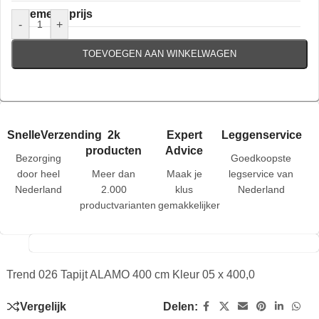
Algemene prijs
-
+
TOEVOEGEN AAN WINKELWAGEN
SnelleVerzending
2k
Expert
Leggenservice
producten
Advice
Bezorging
Goedkoopste
door heel
Meer dan
Maak je
legservice van
Nederland
2.000
klus
Nederland
productvarianten
gemakkelijker
Trend 026 Tapijt ALAMO 400 cm Kleur 05 x 400,0
Vergelijk
Delen: