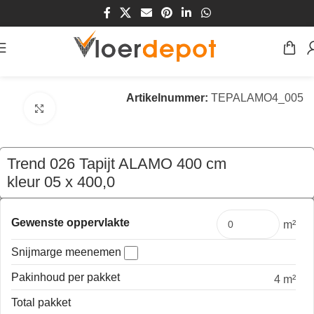
Home
/
Winkel
/
Vloeren
/
Tapijt
Artikelnummer:
TEPALAMO4_005
Klik om te vergroten
Trend 026 Tapijt ALAMO 400 cm
kleur 05 x 400,0
€
159,60
per mtr
Gewenste oppervlakte
m²
Snijmarge meenemen
Pakinhoud per pakket
4 m²
Total pakket