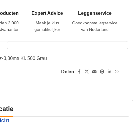
roducten
Expert Advice
Leggenservice
dan 2.000
Maak je klus
Goedkoopste legservice
tvarianten
gemakkelijker
van Nederland
0×3,30mtr Kl. 500 Grau
Delen:
catie
icht