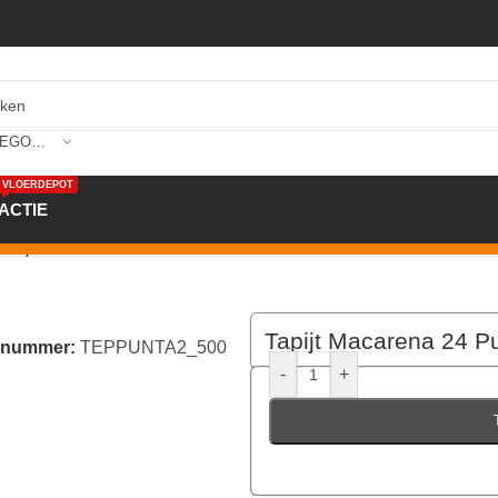
SELECTEER CATEGORIE
VLOERDEPOT
ACTIE
0×3,30mtr Kl. 500 Grau
Tapijt Macarena 24 P
elnummer:
TEPPUNTA2_500
-
+