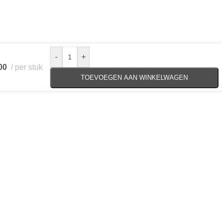
-
+
00
per stuk
TOEVOEGEN AAN WINKELWAGEN