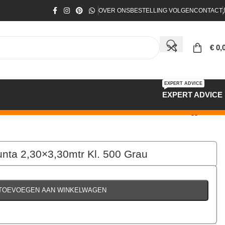
OVER ONS
BESTELLING VOLGEN
CONTACT
€
0,
EXPERT ADVICE
EXPERT ADVICE
unta 2,30×3,30mtr Kl. 500 Grau
€
199,00
per stuk
TOEVOEGEN AAN WINKELWAGEN