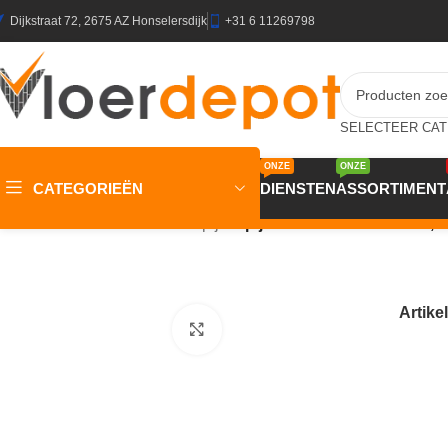
Dijkstraat 72, 2675 AZ Honselersdijk
+31 6 11269798
ONZE
ONZE
CATEGORIEËN
DIENSTEN
ASSORTIMENT
Home
/
Winkel
/
Vloeren
/
Tapijt
/
Tapijt Macarena 24 Punta 2,3
Artik
Klik om te vergroten