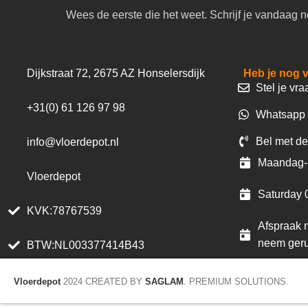
Wees de eerste die het weet. Schrijf je vandaag n
Dijkstraat 72, 2675 AZ Honselersdijk
Heb je nog 
Stel je vra
+31(0) 61 126 97 98
Whatsapp 
Bel met de
info@vloerdepot.nl
Maandag- 
Vloerdepot
Saturday 
KVK:78767539
Afspraak m
neem geru
BTW:NL003377414B43
Vloerdepot
2024 CREATED BY
SAGLAM
. PREMIUM SOLUTIONS.