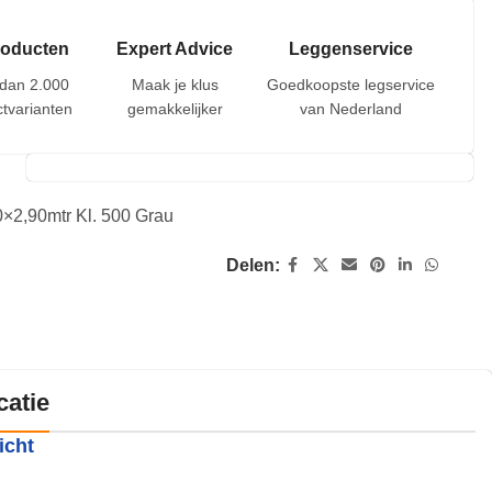
roducten
Expert Advice
Leggenservice
dan 2.000
Maak je klus
Goedkoopste legservice
tvarianten
gemakkelijker
van Nederland
0×2,90mtr Kl. 500 Grau
Delen:
catie
icht