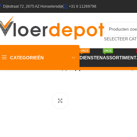
Dijkstraat 72, 2675 AZ Honselersdijk
+31 6 11269798
ONZE
ONZE
CATEGORIEËN
DIENSTEN
ASSORTIMENT
Home
/
Winkel
/
Vloeren
/
Tapijt
/
Tapijt Macarena 24 Punta 2,0
Klik om te vergroten