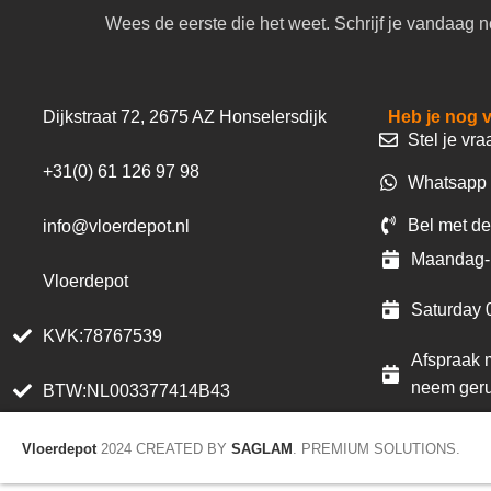
Wees de eerste die het weet. Schrijf je vandaag n
Dijkstraat 72, 2675 AZ Honselersdijk
Heb je nog 
Stel je vra
+31(0) 61 126 97 98
Whatsapp 
Bel met de
info@vloerdepot.nl
Maandag- 
Vloerdepot
Saturday 
KVK:78767539
Afspraak m
neem geru
BTW:NL003377414B43
Vloerdepot
2024 CREATED BY
SAGLAM
. PREMIUM SOLUTIONS.