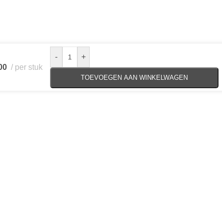
-
+
00
per stuk
TOEVOEGEN AAN WINKELWAGEN