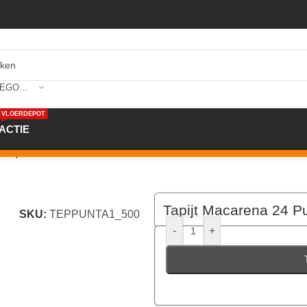
SELECTEER CATEGORIE
VLOERDEPOT
ACTIE
0×2,90mtr Kl. 500 Grau
Tapijt Macarena 24 P
SKU:
TEPPUNTA1_500
-
+