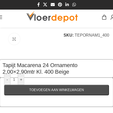
Home
/
Winkel
/
Vloeren
/
Tapijt
SKU:
TEPORNAM1_400
Klik om te vergroten
Tapijt Macarena 24 Ornamento
2,00×2,90mtr Kl. 400 Beige
€
149,00
per stuk
-
+
TOEVOEGEN AAN WINKELWAGEN