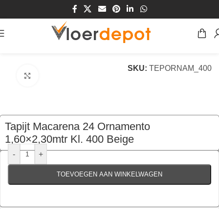
Home
/
Winkel
/
Vloeren
/
Tapijt
SKU:
TEPORNAM_400
Klik om te vergroten
Tapijt Macarena 24 Ornamento
1,60×2,30mtr Kl. 400 Beige
€
95,00
per stuk
-
+
TOEVOEGEN AAN WINKELWAGEN