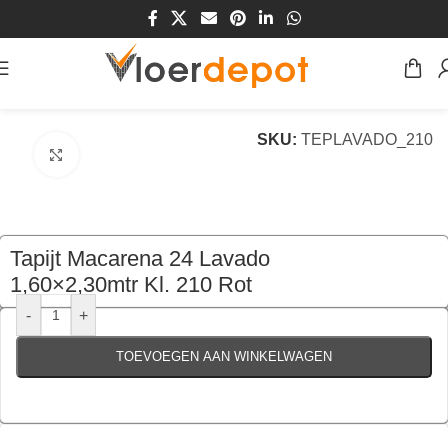
Home
/
Winkel
/
Vloeren
/
Tapijt
SKU:
TEPLAVADO_210
Klik om te vergroten
Tapijt Macarena 24 Lavado
1,60×2,30mtr Kl. 210 Rot
€
95,00
per stuk
-
+
TOEVOEGEN AAN WINKELWAGEN