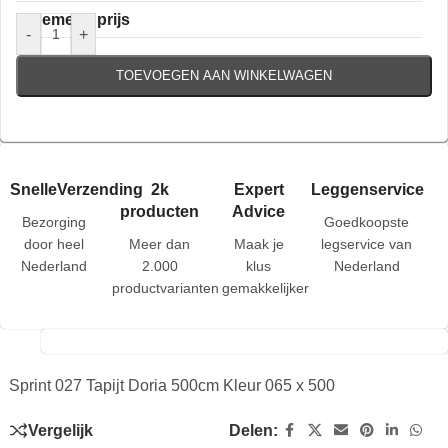
Algemene prijs
-
+
TOEVOEGEN AAN WINKELWAGEN
SnelleVerzending
2k
Expert
Leggenservice
producten
Advice
Bezorging
Goedkoopste
door heel
Meer dan
Maak je
legservice van
Nederland
2.000
klus
Nederland
productvarianten
gemakkelijker
Sprint 027 Tapijt Doria 500cm Kleur 065 x 500
Vergelijk
Delen: