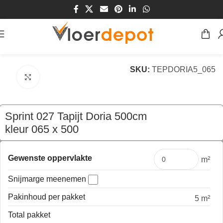
Home
/
Winkel
/
Vloeren
/
Tapijt
SKU:
TEPDORIA5_065
Klik om te vergroten
Sprint 027 Tapijt Doria 500cm
kleur 065 x 500
€
199,50
per mtr
Gewenste oppervlakte
m²
Snijmarge meenemen
Pakinhoud per pakket
5 m²
Total pakket