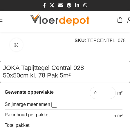
Home
/
Winkel
/
Vloeren
/
Tapijt
SKU:
TEPCENTFL_078
Klik om te vergroten
JOKA Tapijttegel Central 028
50x50cm kl. 78 Pak 5m²
€
149,50
per pak
Gewenste oppervlakte
m²
Snijmarge meenemen
Pakinhoud per pakket
5 m²
Total pakket