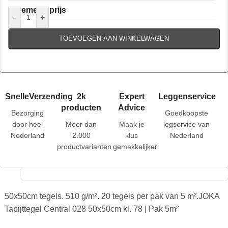
Algemene prijs
-
+
TOEVOEGEN AAN WINKELWAGEN
SnelleVerzending
2k
Expert
Leggenservice
producten
Advice
Bezorging
Goedkoopste
door heel
Meer dan
Maak je
legservice van
Nederland
2.000
klus
Nederland
productvarianten
gemakkelijker
50x50cm tegels. 510 g/m². 20 tegels per pak van 5 m².JOKA
Tapijttegel Central 028 50x50cm kl. 78 | Pak 5m²