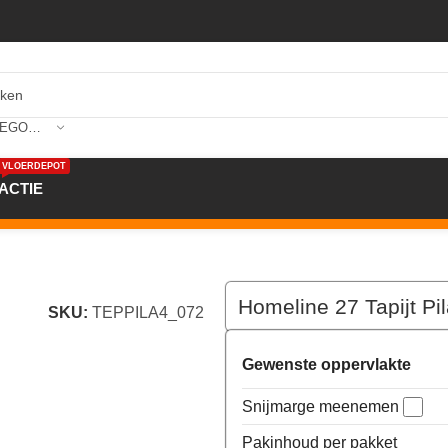
SELECTEER CATEGORIE
VLOERDEPOT
ACTIE
m kleur 72
Homeline 27 Tapijt Pi
SKU:
TEPPILA4_072
Gewenste oppervlakte
Snijmarge meenemen
Pakinhoud per pakket