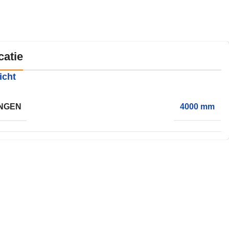
catie
icht
NGEN
4000 mm