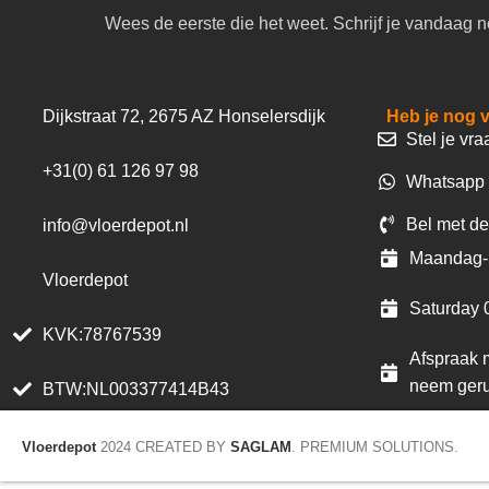
Wees de eerste die het weet. Schrijf je vandaag n
Dijkstraat 72, 2675 AZ Honselersdijk
Heb je nog 
Stel je vra
+31(0) 61 126 97 98
Whatsapp 
Bel met de
info@vloerdepot.nl
Maandag- 
Vloerdepot
Saturday 
KVK:78767539
Afspraak m
neem geru
BTW:NL003377414B43
Vloerdepot
2024 CREATED BY
SAGLAM
. PREMIUM SOLUTIONS.