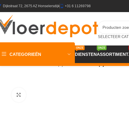
Dijkstraat 72, 2675 AZ Honselersdijk
+31 6 11269798
ONZE
ONZE
CATEGORIEËN
DIENSTEN
ASSORTIMENT
Home
/
Winkel
/
Vloeren
/
Tapijt
/
Homeline 27 Tapijt Pilar 400c
Klik om te vergroten