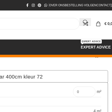
OVER ONS
BESTELLING VOLGEN
CONTACT
€
0,
EXPERT ADVICE
EXPERT ADVICE
lar 400cm kleur 72
€
91,60
per mtr
m²
4 m²