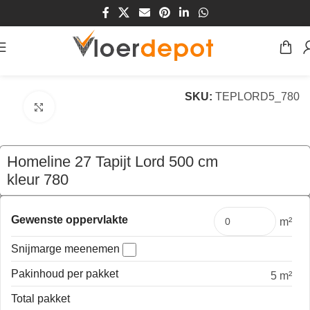
Home
/
Winkel
/
Vloeren
/
Tapijt
SKU:
TEPLORD5_780
Klik om te vergroten
Homeline 27 Tapijt Lord 500 cm
kleur 780
€
144,50
per mtr
Gewenste oppervlakte
m²
Snijmarge meenemen
Pakinhoud per pakket
5 m²
Total pakket