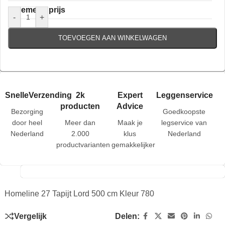
Algemene prijs
-
+
TOEVOEGEN AAN WINKELWAGEN
SnelleVerzending
2k
Expert
Leggenservice
producten
Advice
Bezorging
Goedkoopste
door heel
Meer dan
Maak je
legservice van
Nederland
2.000
klus
Nederland
productvarianten
gemakkelijker
Homeline 27 Tapijt Lord 500 cm Kleur 780
Vergelijk
Delen: