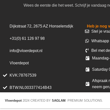
Wees de eerste die het weet. Schrijf je vandaag n
Dijkstraat 72, 2675 AZ Honselersdijk
Heb je nog 
Stel je vra
+31(0) 61 126 97 98
Whatsapp 
Bel met de
info@vloerdepot.nl
Maandag- 
Vloerdepot
Saturday 
KVK:78767539
Afspraak m
neem geru
BTW:NL003377414B43
Vloerdepot
2024 CREATED BY
SAGLAM
. PREMIUM SOLUTIONS.