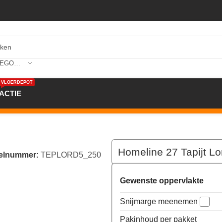
SELECTEER CATEGORIE
VLOERDEPOT
ACTIE
cm kleur 250
Homeline 27 Tapijt Lo
kelnummer:
TEPLORD5_250
Gewenste oppervlakte
Snijmarge meenemen
Pakinhoud per pakket