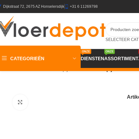
Dijkstraat 72, 2675 AZ Honselersdijk
+31 6 11269798
ONZE
ONZE
CATEGORIEËN
DIENSTEN
ASSORTIMENT
Home
/
Winkel
/
Vloeren
/
Tapijt
/
Homeline 27 Tapijt Lord 500 
Arti
Klik om te vergroten