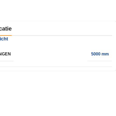
catie
icht
NGEN
5000 mm