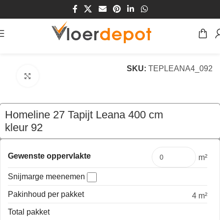
Home
/
Winkel
/
Vloeren
/
Tapijt
SKU:
TEPLEANA4_092
Klik om te vergroten
Homeline 27 Tapijt Leana 400 cm
kleur 92
€
159,60
per mtr
Gewenste oppervlakte
m²
Snijmarge meenemen
Pakinhoud per pakket
4 m²
Total pakket