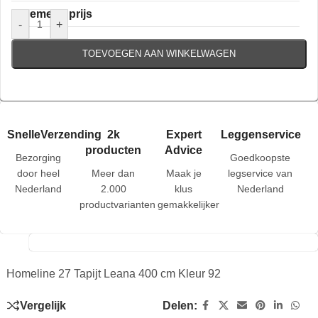
Algemene prijs
-
+
TOEVOEGEN AAN WINKELWAGEN
SnelleVerzending
2k
Expert
Leggenservice
producten
Advice
Bezorging
Goedkoopste
door heel
Meer dan
Maak je
legservice van
Nederland
2.000
klus
Nederland
productvarianten
gemakkelijker
Homeline 27 Tapijt Leana 400 cm Kleur 92
Vergelijk
Delen: